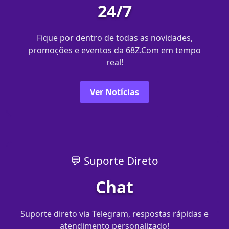
24/7
Fique por dentro de todas as novidades,
promoções e eventos da 68Z.Com em tempo
real!
Ver Notícias
💬 Suporte Direto
Chat
Suporte direto via Telegram, respostas rápidas e
atendimento personalizado!