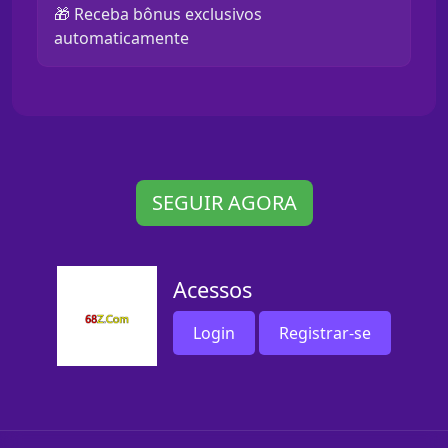
🎁 Receba bônus exclusivos
automaticamente
SEGUIR AGORA
Acessos
Login
Registrar-se