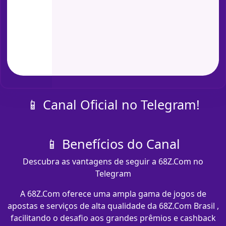
📱 Canal Oficial no Telegram!
📱 Benefícios do Canal
Descubra as vantagens de seguir a 68Z.Com no
Telegram
A 68Z.Com oferece uma ampla gama de jogos de
apostas e serviços de alta qualidade da 68Z.Com Brasil ,
facilitando o desafio aos grandes prêmios e cashback