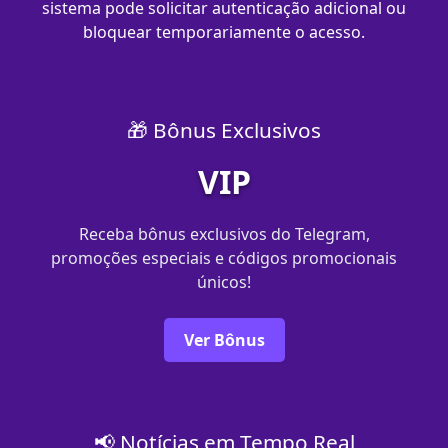
sistema pode solicitar autenticação adicional ou
bloquear temporariamente o acesso.
🎁 Bônus Exclusivos
VIP
Receba bônus exclusivos do Telegram,
promoções especiais e códigos promocionais
únicos!
Ver Bônus
📢 Notícias em Tempo Real