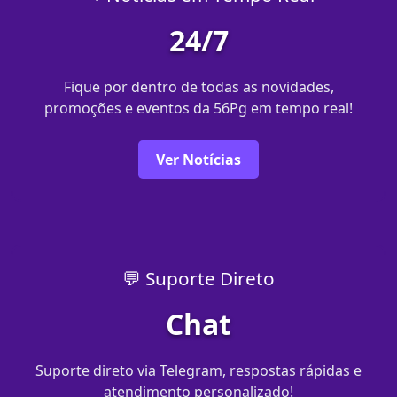
24/7
Fique por dentro de todas as novidades,
promoções e eventos da 56Pg em tempo real!
Ver Notícias
💬 Suporte Direto
Chat
Suporte direto via Telegram, respostas rápidas e
atendimento personalizado!