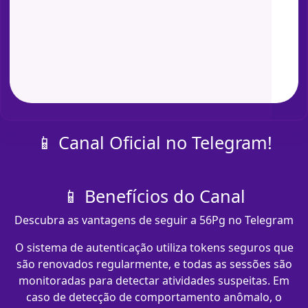
📱 Canal Oficial no Telegram!
📱 Benefícios do Canal
Descubra as vantagens de seguir a 56Pg no Telegram
O sistema de autenticação utiliza tokens seguros que
são renovados regularmente, e todas as sessões são
monitoradas para detectar atividades suspeitas. Em
caso de detecção de comportamento anômalo, o