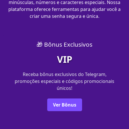
minúsculas, números e caracteres especiais. Nossa
plataforma oferece ferramentas para ajudar você a
criar uma senha segura e única.
🎁 Bônus Exclusivos
VIP
Receba bônus exclusivos do Telegram,
promoções especiais e códigos promocionais
únicos!
Ver Bônus