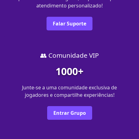
atendimento personalizado!
Falar Suporte
👥 Comunidade VIP
1000+
Junte-se a uma comunidade exclusiva de
jogadores e compartilhe experiências!
Entrar Grupo