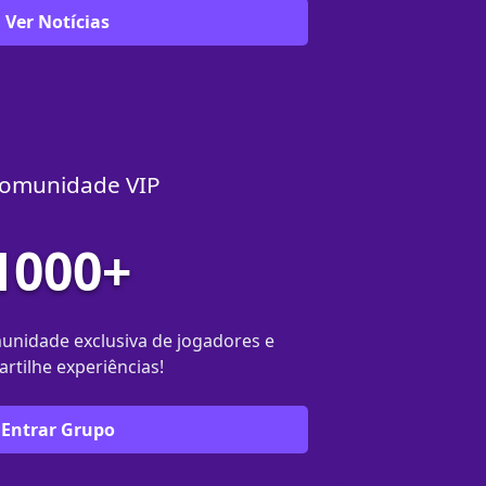
Ver Notícias
Comunidade VIP
1000+
unidade exclusiva de jogadores e
rtilhe experiências!
Entrar Grupo