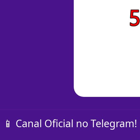
📱 Canal Oficial no Telegram!