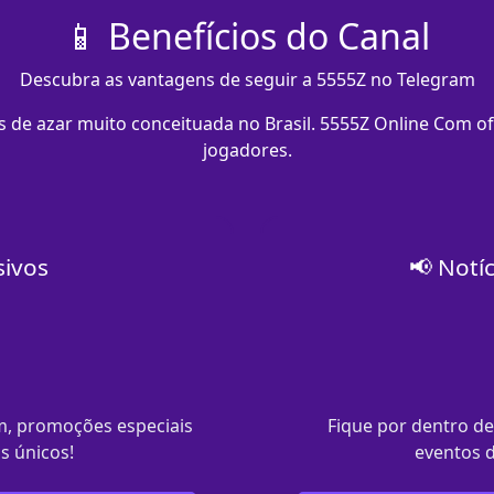
📱 Benefícios do Canal
Descubra as vantagens de seguir a 5555Z no Telegram
 de azar muito conceituada no Brasil. 5555Z Online Com o
jogadores.
sivos
📢 Notí
m, promoções especiais
Fique por dentro d
s únicos!
eventos 