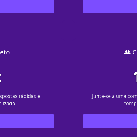
reto
👥 
t
espostas rápidas e
Junte-se a uma com
lizado!
compa
e