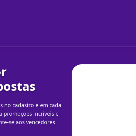
or
postas
s no cadastro e em cada
a promoções incríveis e
unte-se aos vencedores