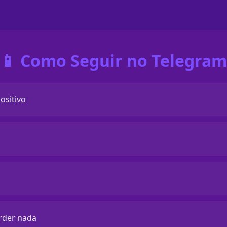
📱 Como Seguir no Telegram
ositivo
erder nada