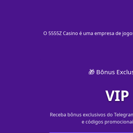
O 5555Z Casino é uma empresa de jogos
🎁 Bônus Exclu
VIP
Receba bônus exclusivos do Telegra
e códigos promocionai