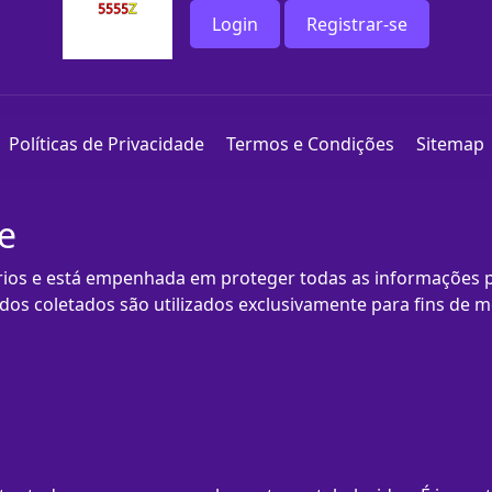
Login
Registrar-se
Políticas de Privacidade
Termos e Condições
Sitemap
de
ários e está empenhada em proteger todas as informações 
os coletados são utilizados exclusivamente para fins de m