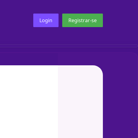
Login
Registrar-se