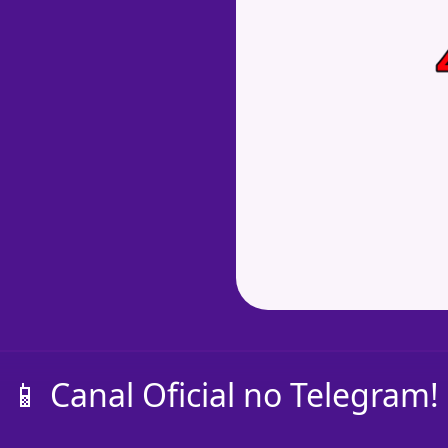
📱 Canal Oficial no Telegram!