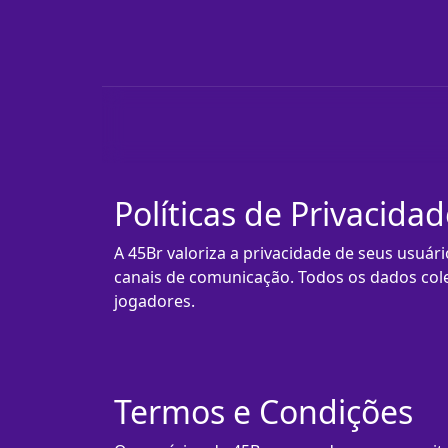
Políticas de Privacida
A 45Br valoriza a privacidade de seus usuá
canais de comunicação. Todos os dados cole
jogadores.
Termos e Condições