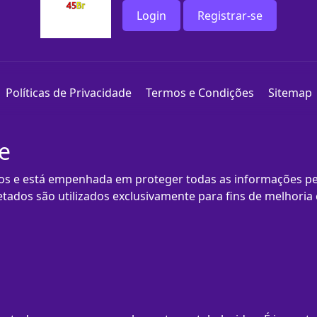
Login
Registrar-se
Políticas de Privacidade
Termos e Condições
Sitemap
de
rios e está empenhada em proteger todas as informações p
tados são utilizados exclusivamente para fins de melhoria