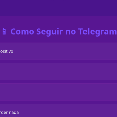
📱 Como Seguir no Telegram
ositivo
erder nada