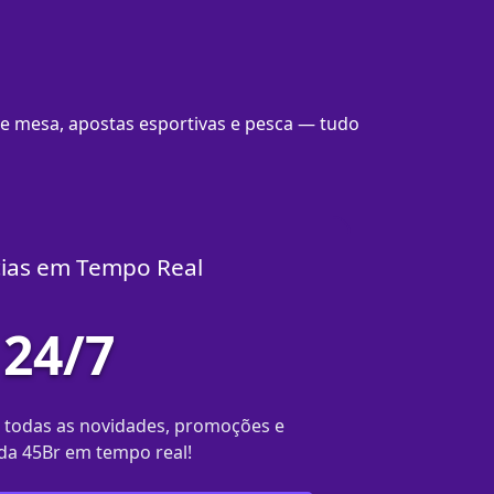
 de mesa, apostas esportivas e pesca — tudo
cias em Tempo Real
24/7
e todas as novidades, promoções e
da 45Br em tempo real!