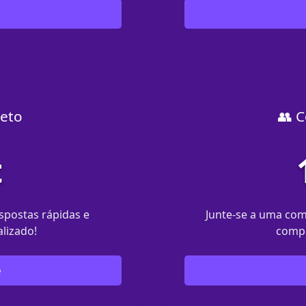
reto
👥 
t
espostas rápidas e
Junte-se a uma com
lizado!
compa
e