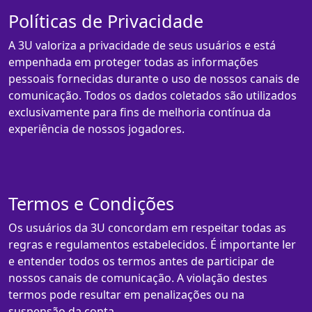
Políticas de Privacidade
A 3U valoriza a privacidade de seus usuários e está
empenhada em proteger todas as informações
pessoais fornecidas durante o uso de nossos canais de
comunicação. Todos os dados coletados são utilizados
exclusivamente para fins de melhoria contínua da
experiência de nossos jogadores.
Termos e Condições
Os usuários da 3U concordam em respeitar todas as
regras e regulamentos estabelecidos. É importante ler
e entender todos os termos antes de participar de
nossos canais de comunicação. A violação destes
termos pode resultar em penalizações ou na
suspensão da conta.