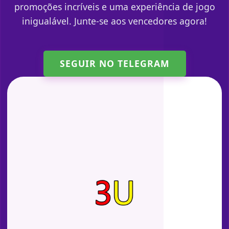
promoções incríveis e uma experiência de jogo
inigualável. Junte-se aos vencedores agora!
SEGUIR NO TELEGRAM