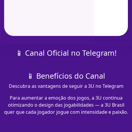
📱 Canal Oficial no Telegram!
📱 Benefícios do Canal
Descubra as vantagens de seguir a 3U no Telegram
Para aumentar a emoção dos jogos, a 3U continua
otimizando o design das jogabilidades — a 3U Brasil
quer que cada jogador jogue com intensidade e paixão.