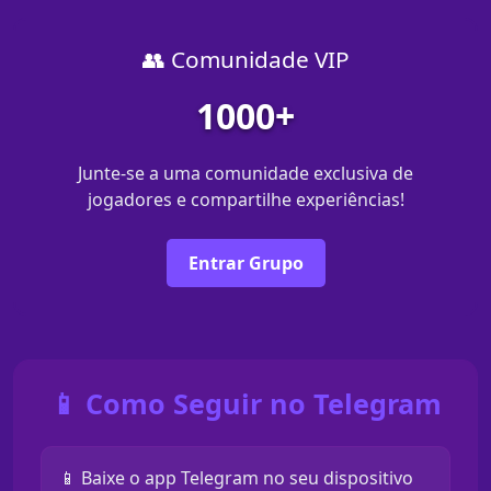
👥 Comunidade VIP
1000+
Junte-se a uma comunidade exclusiva de
jogadores e compartilhe experiências!
Entrar Grupo
📱 Como Seguir no Telegram
📱 Baixe o app Telegram no seu dispositivo