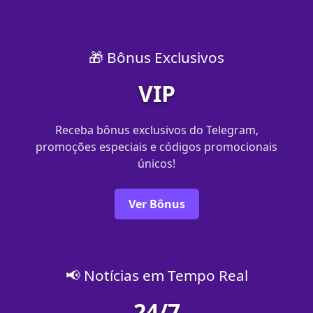
🎁 Bônus Exclusivos
VIP
Receba bônus exclusivos do Telegram,
promoções especiais e códigos promocionais
únicos!
Ver Bônus
📢 Notícias em Tempo Real
24/7