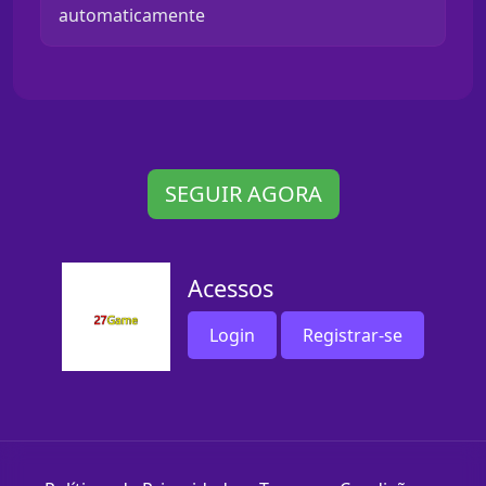
automaticamente
SEGUIR AGORA
Acessos
Login
Registrar-se