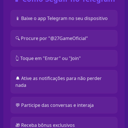
📱 Baixe o app Telegram no seu dispositivo
🔍 Procure por "@27GameOficial"
👆 Toque em "Entrar" ou "Join"
🔔 Ative as notificações para não perder
nada
💬 Participe das conversas e interaja
🎁 Receba bônus exclusivos