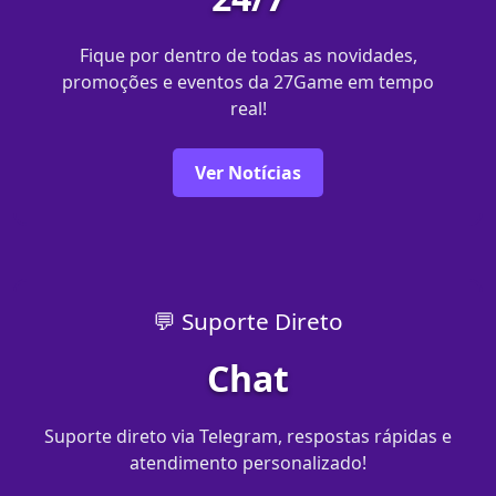
Fique por dentro de todas as novidades,
promoções e eventos da 27Game em tempo
real!
Ver Notícias
💬 Suporte Direto
Chat
Suporte direto via Telegram, respostas rápidas e
atendimento personalizado!